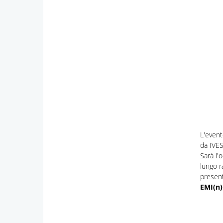
L'event
da IVES
Sarà l'
lungo r
present
EMI(n