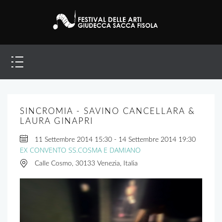
SINCROMIA - SAVINO CANCELLARA &
LAURA GINAPRI
11 Settembre 2014
15:30
-
14 Settembre 2014
19:30
EX CONVENTO SS.COSMA E DAMIANO
Calle Cosmo, 30133 Venezia, Italia