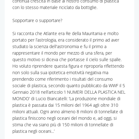
continua crescita in base al nostro consumo di plastica
con lo stesso materiale riciclato da bottiglie.
Sopportare o supportare?
Si racconta che Atlante era Re della Mauritania e molto
portato per l’astrologia, era considerato il primo ad aver
studiato la scienza dell'astronomia e fu il primo a
rappresentare il mondo per mezzo di una sfera, per
questo motivo si diceva che portasse il cielo sulle spalle.
Ho voluto riprendere questa figura e riproporla riflettendo
non solo sulla sua ipotetica emotività negativa ma
prendendo come riferimento i risultati del consumo
sociale di plastica, secondo quanto pubblicato da WWF il 5
Gennaio 2018 nell’articolo ‘I NUMERI DELLA PLASTICA NEL
MONDO’ di Lucio Biancatelli: ’La produzione mondiale di
plastica è passata dai 15 milioni del 1964 agli oltre 310
milioni attuali. Ogni anno almeno 8 milioni di tonnellate di
plastica finiscono negli oceani del mondo e, ad oggi, si
stima che via siano più di 150 milioni di tonnellate di
plastica negli oceani...’