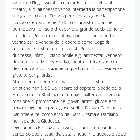
agevolare l'ingresso al circuito artistico per i giovani
creativi, ai quali spesso veniva interdetta la partecipazione
alle grandi mostre. Proprio per questa ragione la
Fondazione nacque nel 1908 con una struttura che
permetteva non solo di esporre al grande pubblico nelle
sale di Ca' Pesaro, ma si offriva anche come importante
vetrina per la vendita delle opere e come luogo di
residenza e di studio per gli artisti. Per volontà della
duchessa, infatti, il piano nobile e gli ammezzati vennero
destinati all'attività espositiva, mentre il terzo piano fu
destinato alla collocazione di quattordici studi/residenze
gratuite per gli artisti.
Attualmente, mentre per varie vicissitudini storico-
artistiche non è più Ca' Pesaro ad ospitare la sede della
Fondazione, la BLM mantiene quasi inalterata l'originaria
missione di promozione dei giovani artisti: gli Atelier si
trovano oggi nelle prestigiose sedi di Palazzo Carminati a
San Stae e nel complesso dei Santi Cosma e Damiano
nell'Isola della Giudecca.
Ogni anno la Fondazione assegna tramite un bando di
concorso dodici studi d'artista, cinque in Giudecca e sette