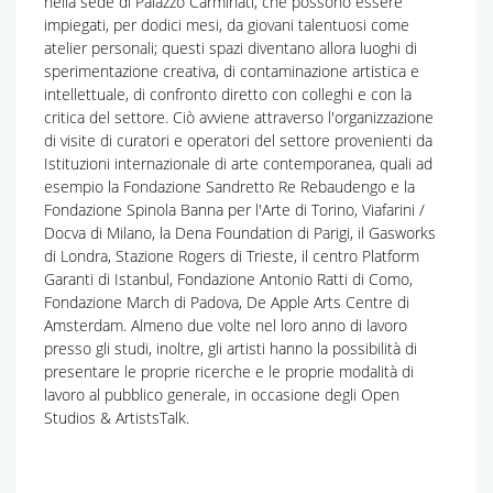
nella sede di Palazzo Carminati, che possono essere
impiegati, per dodici mesi, da giovani talentuosi come
atelier personali; questi spazi diventano allora luoghi di
sperimentazione creativa, di contaminazione artistica e
intellettuale, di confronto diretto con colleghi e con la
critica del settore. Ciò avviene attraverso l'organizzazione
di visite di curatori e operatori del settore provenienti da
Istituzioni internazionale di arte contemporanea, quali ad
esempio la Fondazione Sandretto Re Rebaudengo e la
Fondazione Spinola Banna per l'Arte di Torino, Viafarini /
Docva di Milano, la Dena Foundation di Parigi, il Gasworks
di Londra, Stazione Rogers di Trieste, il centro Platform
Garanti di Istanbul, Fondazione Antonio Ratti di Como,
Fondazione March di Padova, De Apple Arts Centre di
Amsterdam. Almeno due volte nel loro anno di lavoro
presso gli studi, inoltre, gli artisti hanno la possibilità di
presentare le proprie ricerche e le proprie modalità di
lavoro al pubblico generale, in occasione degli Open
Studios & ArtistsTalk.