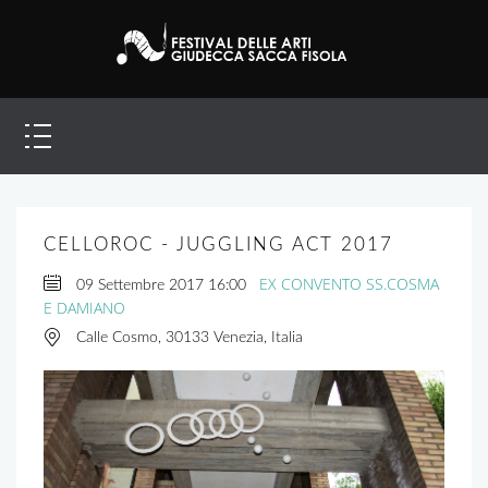
CELLOROC - JUGGLING ACT 2017
EX CONVENTO SS.COSMA
09 Settembre 2017
16:00
E DAMIANO
Calle Cosmo, 30133 Venezia, Italia