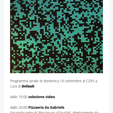
Programma serale di domenica 10 settembre al CZ95 a
cura di
Default
:
dalle 19.00
selezione video
dalle 20.00
Pizzaeria da Gabriele
Seconda parte di “the house of bustle”, direttamente da