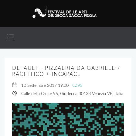
DEFAULT - PIZZAERIA DA GABRIELE /
RACHITICO + INCAPACE
CZ95
10 Settembre 2017
19:00
Calle della Croce 95, Giudecca 30133 Venezia VE, Italia