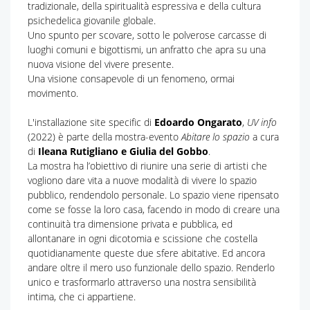
tradizionale, della spiritualità espressiva e della cultura
psichedelica giovanile globale.
Uno spunto per scovare, sotto le polverose carcasse di
luoghi comuni e bigottismi, un anfratto che apra su una
nuova visione del vivere presente.
Una visione consapevole di un fenomeno, ormai
movimento.
L'installazione site specific di
Edoardo Ongarato
,
UV info
(2022) è parte della mostra-evento
Abitare lo spazio
a cura
di
Ileana Rutigliano e Giulia del Gobbo
.
La mostra ha l’obiettivo di riunire una serie di artisti che
vogliono dare vita a nuove modalità di vivere lo spazio
pubblico, rendendolo personale. Lo spazio viene ripensato
come se fosse la loro casa, facendo in modo di creare una
continuità tra dimensione privata e pubblica, ed
allontanare in ogni dicotomia e scissione che costella
quotidianamente queste due sfere abitative. Ed ancora
andare oltre il mero uso funzionale dello spazio. Renderlo
unico e trasformarlo attraverso una nostra sensibilità
intima, che ci appartiene.