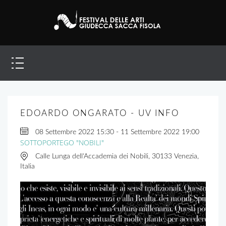
EDOARDO ONGARATO - UV INFO
08 Settembre 2022
15:30
-
11 Settembre 2022
19:00
SOTTOPORTEGO "NOBILI"
Calle Lunga dell'Accademia dei Nobili, 30133 Venezia,
Italia