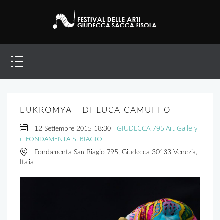
EUKROMYA - DI LUCA CAMUFFO
GIUDECCA 795 Art Gallery
12 Settembre 2015
18:30
e FONDAMENTA S. BIAGIO
Fondamenta San Biagio 795, Giudecca 30133 Venezia,
Italia