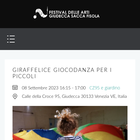
GIRAFFELICE GIOCODANZA PER I
PICCOLI
CZ95 e giardino
08 Settembre 2023
16:15
-
17:00
Calle della Croce 95, Giudecca 30133 Venezia VE, Italia