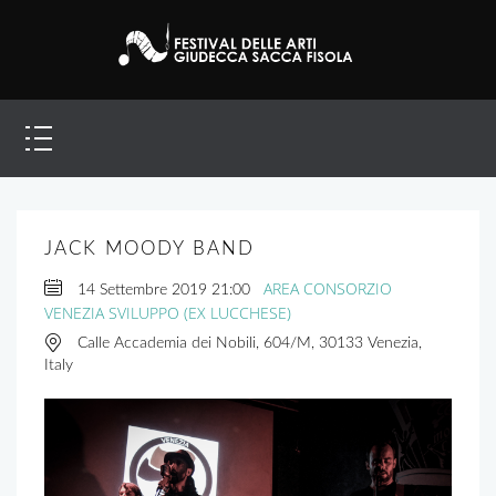
JACK MOODY BAND
AREA CONSORZIO
14 Settembre 2019
21:00
VENEZIA SVILUPPO (EX LUCCHESE)
Calle Accademia dei Nobili, 604/M, 30133 Venezia,
Italy