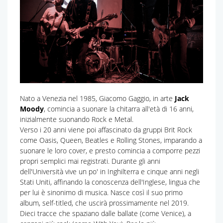
Nato a Venezia nel 1985, Giacomo Gaggio, in arte
Jack
Moody
, comincia a suonare la chitarra all'età di 16 anni,
inizialmente suonando Rock e Metal.
Verso i 20 anni viene poi affascinato da gruppi Brit Rock
come Oasis, Queen, Beatles e Rolling Stones, imparando a
suonare le loro cover, e presto comincia a comporre pezzi
propri semplici mai registrati. Durante gli anni
dell'Università vive un po' in Inghilterra e cinque anni negli
Stati Uniti, affinando la conoscenza dell'Inglese, lingua che
per lui è sinonimo di musica. Nasce così il suo primo
album, self-titled, che uscirà prossimamente nel 2019.
Dieci tracce che spaziano dalle ballate (come Venice), a