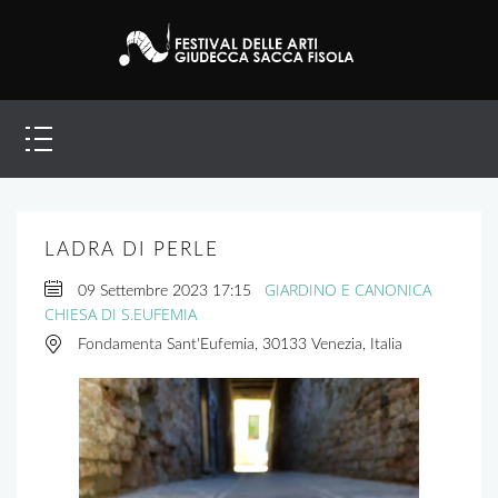
LADRA DI PERLE
GIARDINO E CANONICA
09 Settembre 2023
17:15
CHIESA DI S.EUFEMIA
Fondamenta Sant'Eufemia, 30133 Venezia, Italia