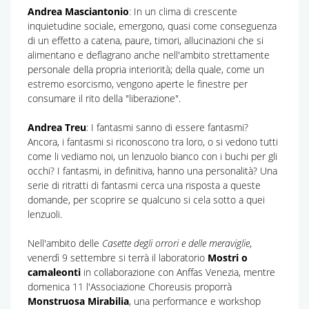
Andrea Masciantonio
: In un clima di crescente
inquietudine sociale, emergono, quasi come conseguenza
di un effetto a catena, paure, timori, allucinazioni che si
alimentano e deflagrano anche nell'ambito strettamente
personale della propria interiorità; della quale, come un
estremo esorcismo, vengono aperte le finestre per
consumare il rito della "liberazione".
Andrea Treu
: I fantasmi sanno di essere fantasmi?
Ancora, i fantasmi si riconoscono tra loro, o si vedono tutti
come li vediamo noi, un lenzuolo bianco con i buchi per gli
occhi? I fantasmi, in definitiva, hanno una personalità? Una
serie di ritratti di fantasmi cerca una risposta a queste
domande, per scoprire se qualcuno si cela sotto a quei
lenzuoli.
Nell'ambito delle
Casette degli orrori e delle meraviglie
,
venerdì 9 settembre si terrà il laboratorio
Mostri o
camaleonti
in collaborazione con Anffas Venezia, mentre
domenica 11 l'Associazione Choreusis proporrà
Monstruosa Mirabilia
, una performance e workshop