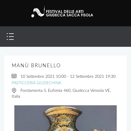
MANÙ BRUNELLO
10 Settembre 2021
10:00
-
12 Settembre 2021
19:30
PASTICCERIA GIUDECHINA
Fondamenta S. Eufemia 460, Giudecca Venezia VE,
Italia