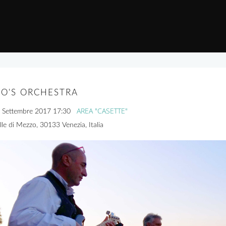
IO'S ORCHESTRA
AREA "CASETTE"
 Settembre 2017
17:30
lle di Mezzo, 30133 Venezia, Italia