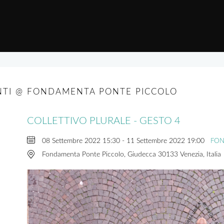
NTI @ FONDAMENTA PONTE PICCOLO
COLLETTIVO PLURALE - GESTO 4
FON
08 Settembre 2022
15:30
-
11 Settembre 2022
19:00
Fondamenta Ponte Piccolo, Giudecca 30133 Venezia, Italia