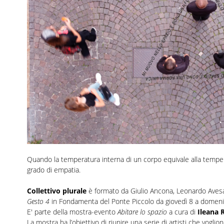
Quando la temperatura interna di un corpo equivale alla temper
grado di empatia.
Collettivo plurale
è formato da Giulio Ancona, Leonardo Aves
Gesto 4
in Fondamenta del Ponte Piccolo da giovedì 8 a domen
E' parte della mostra-evento
Abitare lo spazio
a cura di
Ileana 
La mostra ha l’obiettivo di riunire una serie di artisti che voglio